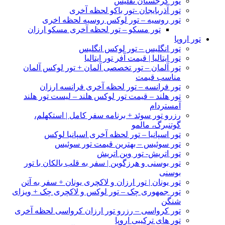
تور گرجستان تفلیس
تور آذربایجان -تور باکو لحظه آخری
تور روسیه – تور لوکس روسیه لحظه اخری
تور مسکو – تور لحظه آخری مسکو ارزان
تور اروپا
تور انگلیس – تور لوکس انگلیس
تور ایتالیا | قیمت آفر تور ایتالیا
تور آلمان – تور تخصصی آلمان + تور لوکس آلمان
مناسب قیمت
تور فرانسه – تور لحظه آخری فرانسه ارزان
تور هلند – قیمت تور لوکس هلند – لیست تور هلند
آمستردام
رزرو تور سوئد + برنامه سفر کامل | استکهلم،
گوتنبرگ، مالمو
تور اسپانیا – تور لحظه آخری اسپانیا لوکس
تور سوئیس – بهترین قیمت تور سوئیس
تور اتریش- تور وین اتریش
تور بوسنی و هرزگوین | سفر به قلب بالکان با تور
بوسنی
تور یونان | تور ارزان و لاکچری یونان + سفر به آتن
تور جمهوری چک – تور لوکس و لاکچری چک + ویزای
شنگن
تور کرواسی – رزرو تور ارزان کرواسی لحظه آخری
تور های ترکیبی اروپا