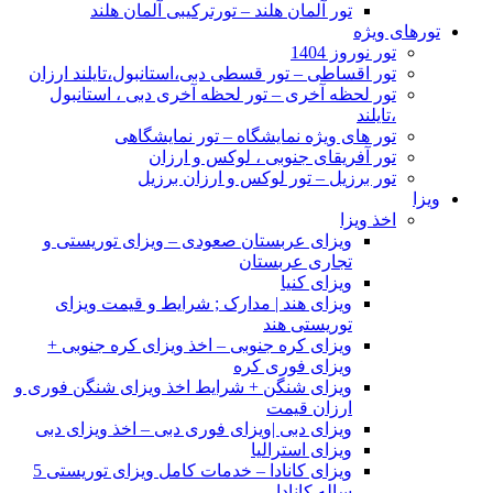
تور آلمان هلند – تورترکیبی آلمان هلند
تورهای ویژه
تور نوروز 1404
تور اقساطی – تور قسطی دبی،استانبول،تایلند ارزان
تور لحظه آخری – تور لحظه آخری دبی ، استانبول
،تایلند
تور های ویژه نمایشگاه – تور نمایشگاهی
تور آفریقای جنوبی ، لوکس و ارزان
تور برزیل – تور لوکس و ارزان برزیل
ویزا
اخذ ویزا
ویزای عربستان صعودی – ویزای توریستی و
تجاری عربستان
ویزای کنیا
ویزای هند | مدارک ; شرایط و قیمت ویزای
توریستی هند
ویزای کره جنوبی – اخذ ویزای کره جنوبی +
ویزای فوری کره
ویزای شنگن + شرایط اخذ ویزای شنگن فوری و
ارزان قیمت
ویزای دبی |ویزای فوری دبی – اخذ ویزای دبی
ویزای استرالیا
ویزای کانادا – خدمات کامل ویزای توریستی 5
ساله کانادا