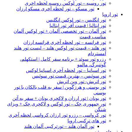
تور روسیه – تور لوکس روسیه لحظه اخری
تور مسکو – تور لحظه آخری مسکو ارزان
تور اروپا
تور انگلیس – تور لوکس انگلیس
تور ایتالیا | قیمت آفر تور ایتالیا
تور آلمان – تور تخصصی آلمان + تور لوکس آلمان
مناسب قیمت
تور فرانسه – تور لحظه آخری فرانسه ارزان
تور هلند – قیمت تور لوکس هلند – لیست تور هلند
آمستردام
رزرو تور سوئد + برنامه سفر کامل | استکهلم،
گوتنبرگ، مالمو
تور اسپانیا – تور لحظه آخری اسپانیا لوکس
تور سوئیس – بهترین قیمت تور سوئیس
تور اتریش- تور وین اتریش
تور بوسنی و هرزگوین | سفر به قلب بالکان با تور
بوسنی
تور یونان | تور ارزان و لاکچری یونان + سفر به آتن
تور جمهوری چک – تور لوکس و لاکچری چک + ویزای
شنگن
تور کرواسی – رزرو تور ارزان کرواسی لحظه آخری
تور های ترکیبی اروپا
تور آلمان هلند – تورترکیبی آلمان هلند
تورهای ویژه