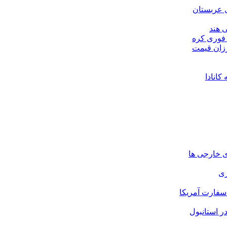
 عربستان
 هند
 فوری کره
رزان قیمت
ای خارجی ها
ری
سفارت آمریکا
ر استانبول