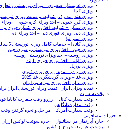
ویزای عربستان صعودی – ویزای توریستی و تجاری
ویزای کنیا
ویزای هند | مدارک ; شرایط و قیمت ویزای توریستی
ویزای کره جنوبی – اخذ ویزای کره جنوبی + ویزای
ویزای شنگن + شرایط اخذ ویزای شنگن فوری و ا
ویزای دبی |ویزای فوری دبی – اخذ ویزای دبی
ویزای استرالیا
ویزای کانادا – خدمات کامل ویزای توریستی 5 ساله کانادا
ویزای چین – اخذ ویزای توریستی و فوری چین
ویزای روسیه – اخذ ویزای توریستی روسیه
ویزای تایلند – اخذ ویزای فوری تایلند
ویزای برزیل
ویزای ایران – تمدید ویزای ایران فوری
ویزای غنا – ویزای گردشگری غنا 2025
ویزای لبنان :اخذ ویزای توریستی لبنان
تمدید ویزای ایران | تمدید ویزای توریستی ایران بر
وقت سفارت
وقت سفارت کانادا – رزرو وقت سفارت کانادا فو
وقت سفارت انگلیس
وقت سفارت آمریکا – مراحل و نحوه گرفتن وقت 
خدمات مسافرتی
اجاره آپارتمان در استانبول – اجاره سوئیت لوکس ارزان د
پرداخت عوارض خروج از کشور