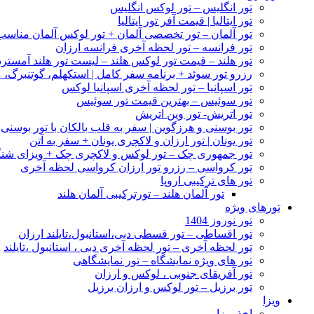
تور انگلیس – تور لوکس انگلیس
تور ایتالیا | قیمت آفر تور ایتالیا
تور آلمان – تور تخصصی آلمان + تور لوکس آلمان مناس
تور فرانسه – تور لحظه آخری فرانسه ارزان
تور هلند – قیمت تور لوکس هلند – لیست تور هلند آمسترد
رزرو تور سوئد + برنامه سفر کامل | استکهلم، گوتنبرگ، م
تور اسپانیا – تور لحظه آخری اسپانیا لوکس
تور سوئیس – بهترین قیمت تور سوئیس
تور اتریش- تور وین اتریش
تور بوسنی و هرزگوین | سفر به قلب بالکان با تور بوسنی
تور یونان | تور ارزان و لاکچری یونان + سفر به آتن
تور جمهوری چک – تور لوکس و لاکچری چک + ویزای شن
تور کرواسی – رزرو تور ارزان کرواسی لحظه آخری
تور های ترکیبی اروپا
تور آلمان هلند – تورترکیبی آلمان هلند
تورهای ویژه
تور نوروز 1404
تور اقساطی – تور قسطی دبی،استانبول،تایلند ارزان
تور لحظه آخری – تور لحظه آخری دبی ، استانبول ،تایلند
تور های ویژه نمایشگاه – تور نمایشگاهی
تور آفریقای جنوبی ، لوکس و ارزان
تور برزیل – تور لوکس و ارزان برزیل
ویزا
اخذ ویزا