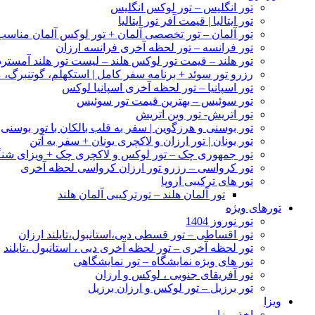
تور انگلیس – تور لوکس انگلیس
تور ایتالیا | قیمت آفر تور ایتالیا
تور آلمان – تور تخصصی آلمان + تور لوکس آلمان مناس
تور فرانسه – تور لحظه آخری فرانسه ارزان
تور هلند – قیمت تور لوکس هلند – لیست تور هلند آمسترد
رزرو تور سوئد + برنامه سفر کامل | استکهلم، گوتنبرگ، م
تور اسپانیا – تور لحظه آخری اسپانیا لوکس
تور سوئیس – بهترین قیمت تور سوئیس
تور اتریش- تور وین اتریش
تور بوسنی و هرزگوین | سفر به قلب بالکان با تور بوسنی
تور یونان | تور ارزان و لاکچری یونان + سفر به آتن
تور جمهوری چک – تور لوکس و لاکچری چک + ویزای شن
تور کرواسی – رزرو تور ارزان کرواسی لحظه آخری
تور های ترکیبی اروپا
تور آلمان هلند – تورترکیبی آلمان هلند
تورهای ویژه
تور نوروز 1404
تور اقساطی – تور قسطی دبی،استانبول،تایلند ارزان
تور لحظه آخری – تور لحظه آخری دبی ، استانبول ،تایلند
تور های ویژه نمایشگاه – تور نمایشگاهی
تور آفریقای جنوبی ، لوکس و ارزان
تور برزیل – تور لوکس و ارزان برزیل
ویزا
اخذ ویزا