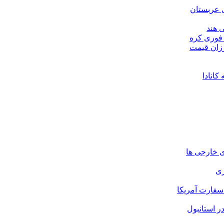
 عربستان
 هند
 فوری کره
رزان قیمت
ای خارجی ها
ری
سفارت آمریکا
ر استانبول