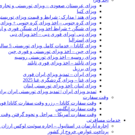
ویزای عربستان صعودی – ویزای توریستی و تجاری
ویزای کنیا
ویزای هند | مدارک ; شرایط و قیمت ویزای توریستی
ویزای کره جنوبی – اخذ ویزای کره جنوبی + ویزای
ویزای شنگن + شرایط اخذ ویزای شنگن فوری و ا
ویزای دبی |ویزای فوری دبی – اخذ ویزای دبی
ویزای استرالیا
ویزای کانادا – خدمات کامل ویزای توریستی 5 ساله کانادا
ویزای چین – اخذ ویزای توریستی و فوری چین
ویزای روسیه – اخذ ویزای توریستی روسیه
ویزای تایلند – اخذ ویزای فوری تایلند
ویزای برزیل
ویزای ایران – تمدید ویزای ایران فوری
ویزای غنا – ویزای گردشگری غنا 2025
ویزای لبنان :اخذ ویزای توریستی لبنان
تمدید ویزای ایران | تمدید ویزای توریستی ایران بر
وقت سفارت
وقت سفارت کانادا – رزرو وقت سفارت کانادا فو
وقت سفارت انگلیس
وقت سفارت آمریکا – مراحل و نحوه گرفتن وقت 
خدمات مسافرتی
اجاره آپارتمان در استانبول – اجاره سوئیت لوکس ارزان د
پرداخت عوارض خروج از کشور