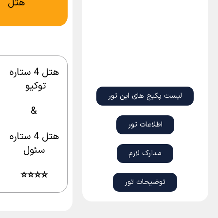
هتل
هتل 4 ستاره
توکیو
لیست پکیج های این تور
&
اطلاعات تور
هتل 4 ستاره
سئول
مدارک لازم
⭐⭐
⭐⭐
توضیحات تور