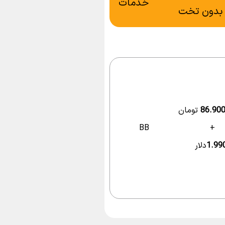
خدمات
بدون تخت
86.900
تومان
BB
+
دلار