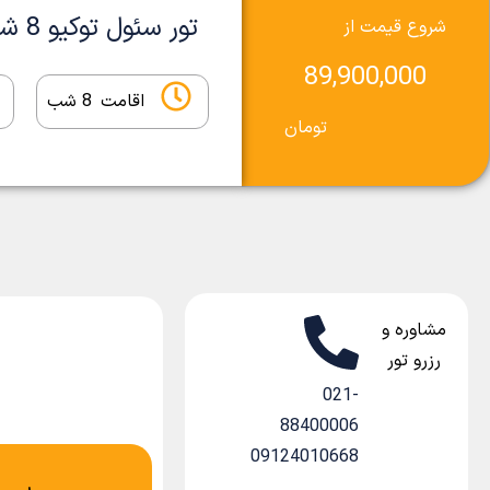
تور سئول توکیو 8 شب
شروع قیمت از
89,900,000
اقامت
8 شب
تومان
مشاوره و
رزرو تور
021-
88400006
09124010668