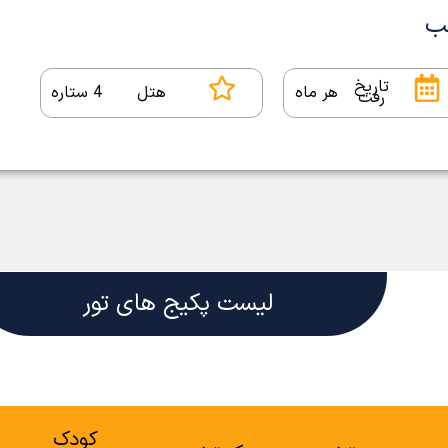
تاریخ
هر ماه
هتل
4 ستاره
رفت
لیست پکیج های تور
کودک