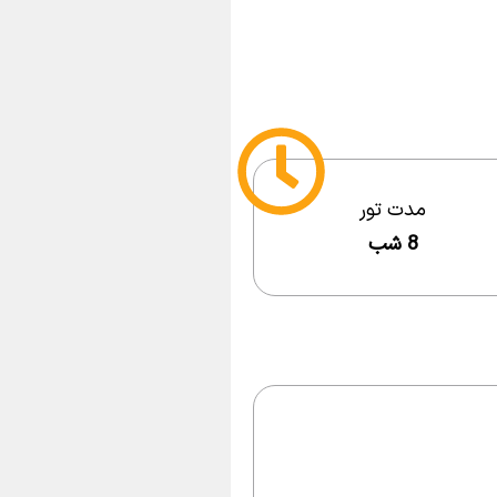
مدت تور
8 شب