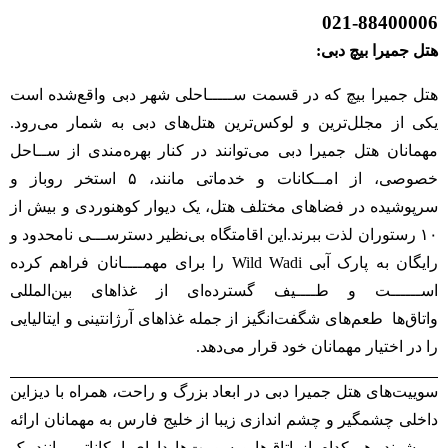
021-88400006
هتل جمیرا بیچ دبی:
هتل جمیرا بیچ که در قسمت ســـــاحلی شهر دبی واقع‌شده است
یکی از مجلل‌ترین و لوکس‌ترین هتل‌های دبی به شمار می‌رود.
مهمانان هتل جمیرا دبی می‌توانند در کنار بهره‌مندی از ســاحل
خصوصی، از امــکانات و خدماتی مانند، ۵ استخر روباز و
سرپوشیده در فضاهای مختلف هتل، یک دیوار کوهنوردی و بیش از
۱۰ رستوران لذت ببرند.این اقامتگاه بی‌نظیر دسترســـی نامحدود و
رایگان به پارک آبی Wild Wadi را برای مهمــــانان فراهم کرده
اســــــت و طــــیف گسترده‌ای از غذاهای بین‌المللی
واتاق‌ها طعم‌های شگفت‌انگیز از جمله غذاهای آرژانتینی و ایتالیایی
را در اختیار مهمانان خود قرار می‌دهد.
سوییت‌های هتل جمیرا دبی در ابعاد بزرگ و راحت، همراه با دیزاین
داخلی چشمگیر و چشم اندازی زیبا از خلیج‌ فارس به مهمانان ارائه
می‌شوند. هر کدام از اتاق‌ها و سوییت‌ها دارای امکاناتی مانند یک