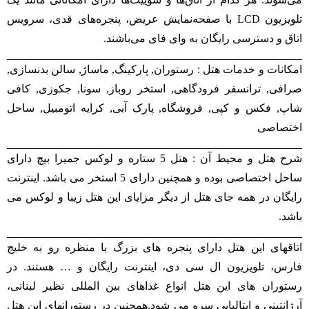
تلویزیون LCD با صفحه‌نمایش عریض، پنجره‌های قدی، سرویس
اتاق و دسترسی رایگان به وای فای می‌باشند.
امکانات و خدمات هتل : رستوران, پارکینگ, ماساژ, سالن بدنسازی,
صرافی, ترانسفر فرودگاهی, استخر روباز, سونا, جکوزی, کافی
شاپ, فکس و کپی, فروشگاه, پارک آبی, کرایه اتومبیل, ساحل
اختصاصی
شرح هتل و محیط آن : هتل 5 ستاره و لوکس جمیرا بیچ دارای
ساحل اختصاصی بوده و همچنین دارای 5 استخر می باشد. اینترنت
رایگان در همه جای هتل از دیگر مزایای این هتل زیبا و لوکس می
باشد.
اتاقهای این هتل دارای پنجره های بزرگ با منظره رو به خلیج
فارس، تلویزیون ال سی دی، اینترنت رایگان و … هستند. در
رستوران های این هتل انواع غذاهای بین المللی نظیر لبنانی،
آرژانتینی و ایتالیایی سرو می شود.همچنین در رستورانهای این هتل