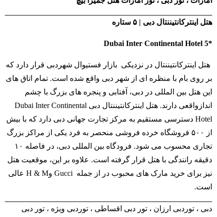
امارات ، تور دبی ، تور امارات هتل جمیرا بیچ
هتل اینترکانتیننتال دبی |
۵
ستاره
*Dubai Inter Continental Hotel 5
هتل اینترکانتیننتال در نزدیکی بازار فستیوال شهردبی قرار دارد که
بر روی بام با منظره ای از شهر دبی واقع شده است. تمام اتاق های
این هتل بین المللی در دبی، آفتابی و پنجره های بزرگ با چشم
اندازواقعی دارند. هتل اینترکانتیننتال دبی Dubai Inter Continental
Hotel دسترسی مستقیم به مرکز تجارت جهانی دبی دارد که با بیش
از ۵۰۰ فروشگاه خرده فروشی منحصر به فرد یکی از مراکز بزرگ
تجاری محسوب می شود. فرودگاه بین المللی دبی، در فاصله ۱۰
دقیقه رانندگی با هتل قرار گرفته است. علاوه بر این، موقعیت هتل
نیز برای خرید مارک های محبوب در از جمله Gucci وH & M عالی
است.
دبی ، توردبی ارزان ، تور دبی اقساطی ، توردبی ویژه ، تور دبی