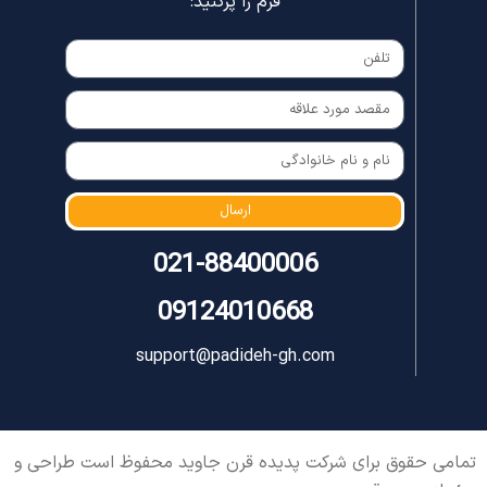
فرم را پرکنید:
ارسال
021-88400006
09124010668
support@padideh-gh.com
تمامی حقوق برای شرکت پدیده قرن جاوید محفوظ است طراحی و