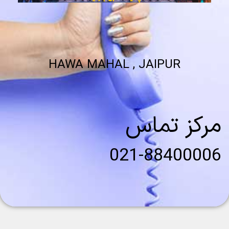
HAWA MAHAL , JAIPUR
مرکز تماس
021-88400006