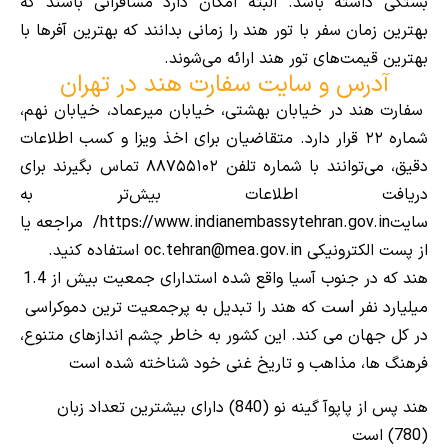
بستگی داشته باشد. البته امکان دارد مسافرانی باشند که
بهترین زمان سفر با تور هند را زمانی بدانند که بهترین آفرها با
بهترین قیمت‌های تور هند ارائه می‌شوند.
آدرس و سایت سفارت هند در تهران
سفارت هند در خیابان بهشتی، خیابان میرعماد، خیابان نهم،
شماره ۲۲ قرار دارد. متقاضیان برای اخذ ویزا و کسب اطلاعات
دقیق، می‌توانند با شماره تلفن ۸۸۷۵۵۱۰۲ تماس بگیرند برای
دریافت اطلاعات بیش‌تر به
سایت
https://www.indianembassytehran.gov.in/
مراجعه یا
از پست الکترونیکی oc.tehran@mea.gov.in استفاده کنید.
هند که در جنوب آسیا واقع شده استدارای جمعیت بیش از 1.4
میلیارد نفر
که هند را تبدیل به پرجمعیت ترین دموکراسی
است
در کل جهان می کند. این کشور به خاطر چشم اندازهای متنوع،
فرهنگ ها، مذاهب و تاریخ غنی خود شناخته شده است
هند پس از پاپوآ گینه نو (840) دارای بیشترین تعداد زبان
(780) است